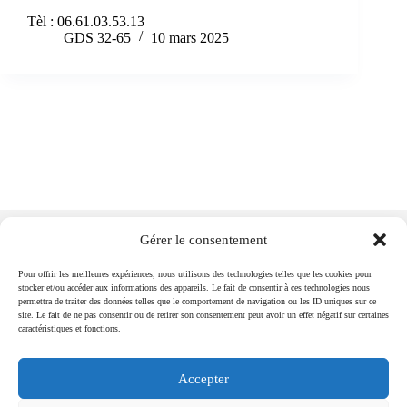
Tèl : 06.61.03.53.13
GDS 32-65
10 mars 2025
Gérer le consentement
Pour offrir les meilleures expériences, nous utilisons des technologies telles que les cookies pour
stocker et/ou accéder aux informations des appareils. Le fait de consentir à ces technologies nous
permettra de traiter des données telles que le comportement de navigation ou les ID uniques sur ce
GDS 65
GDS 32
site. Le fait de ne pas consentir ou de retirer son consentement peut avoir un effet négatif sur certaines
Cité Administrative Reffye
caractéristiques et fonctions.
10 rue amiral Courbet
3 Chemin de Caillaouère
65000 Tarbes
32000 Auch
Accepter
05.62.44.56.90
05.62.61.79.79